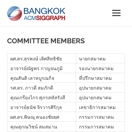
Skip
Bangkok
to
MENU
content
Chapter
ACM
Website
SIGGRAP
COMMITTEE MEMBERS
ผศ.ดร.สุรพงษ์ เลิศสิทธิชัย
นายกสมาคม
อาจารย์ณัฐพร กาญจนภูมิ
รองนายกสมาคม
คุณสันติ เลาหบูรณกิจ
ที่ปรึกษาสมาคม
รศ.ดร. ภาวดี สมภักดี
อุปนายกสมาคม
คุณเกรียงไกร ศุภรสหัสรังสี
อุปนายกสมาคม
อาจารย์ธนัช จิรวารศิริกุล
เลขาธิการสมาคม
ผศ.ดร.พิษณุ คนองชัยยศ
กรรมการสมาคม
คุณสุภณวิชน์ สมสมาน
กรรมการสมาคม